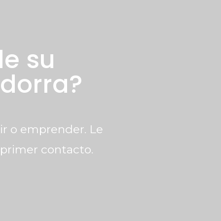
e su
ndorra?
dir o emprender. Le
primer contacto.