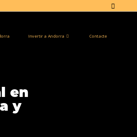
dorra
Invertir a Andorra
Contacte
l en
a y