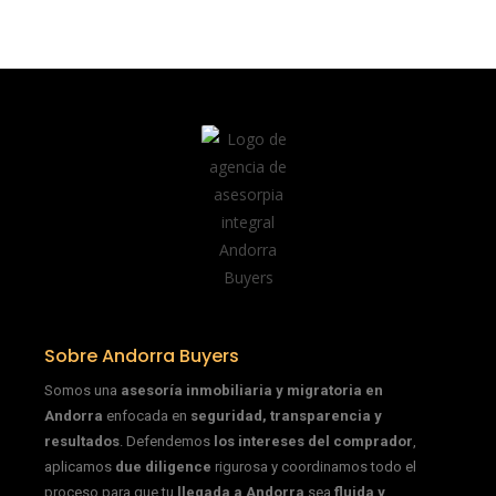
Sobre Andorra Buyers
Somos una
asesoría inmobiliaria y migratoria en
Andorra
enfocada en
seguridad, transparencia y
resultados
. Defendemos
los intereses del comprador
,
aplicamos
due diligence
rigurosa y coordinamos todo el
proceso para que tu
llegada a Andorra
sea
fluida y