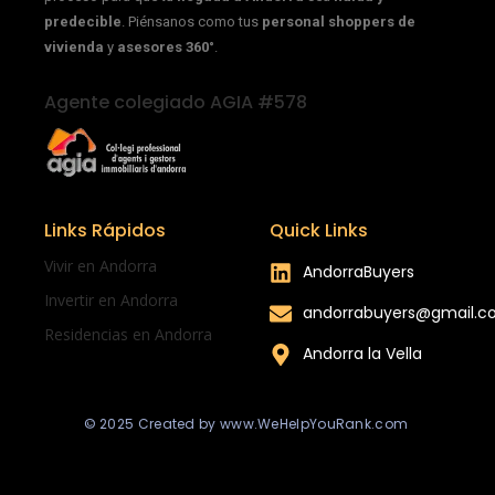
predecible
. Piénsanos como tus
personal shoppers de
vivienda
y
asesores 360°
.
Agente colegiado AGIA #578
Links Rápidos
Quick Links
Vivir en Andorra
AndorraBuyers
Invertir en Andorra
andorrabuyers@gmail.
Residencias en Andorra
Andorra la Vella
© 2025 Created by www.WeHelpYouRank.com