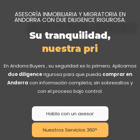
ASESORÍA INMOBILIARIA Y MIGRATORIA EN
ANDORRA CON DUE DILIGENCE RIGUROSA.
Su tranquilidad,
n
u
e
s
t
r
a
p
r
i
o
r
i
d
En Andorra Buyers , su seguridad es lo primero. Aplicamos
due diligence
rigurosa para que pueda
comprar en
Andorra
con información completa, sin sobresaltos y
con el proceso bajo control.
Habla con un asesor
Nuestros Servicios 360°