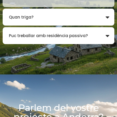
Quan triga?
Puc treballar amb residència passiva?
Parlem del vostre
projecte a Andorra?