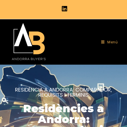
Menú
RESIDÈNCIA A ANDORRA: COMPARADOR,
REQUISITS I TERMINIS
Residències a
Andorra: