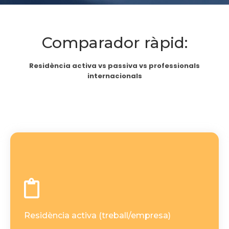
Comparador ràpid:
Residència activa vs passiva vs professionals
internacionals
Residència activa
a Andorra i
treballar o emprendre
Pensada per
≥183 dies.
residir
, activitat o constitució de
alta a CASS
Requereix
societat.
Residència activa (treball/empresa)