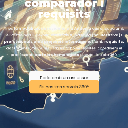
comparador i
requisits
Trieu la
modalitat de residència
a Andorra
que encaixa amb
el vostre perfil. T’expliquem
activa, passiva (no lucrativa)
i
professionals amb projecció internacional
, amb
requisits,
documents, terminis i taxes
. Si ho necessites, coordinem el
procés amb
partners homologats
dins del teu pla 360.
Parla amb un assessor
Els nostres serveis 360°