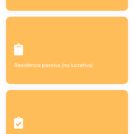
Residència passiva (no lucrativa)
Viure a Andorra sense treballar localment, demostrant
mitjans econòmics i/o inversió.
Obliga a estada mínima anual i cobertura sanitària.
Residència passiva (no lucrativa)
Professionals amb projecció internacional
s que facturen fora amb
nòmades/creador
Per a
base a Andorra.
domicili i criteris de
activitat registrada,
Exigeix ​​
substància.