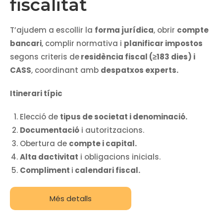
fiscalitat
T’ajudem a escollir la
forma jurídica
, obrir
compte
bancari
, complir normativa i
planificar impostos
segons criteris de
residència fiscal (≥183 dies) i
CASS
, coordinant amb
despatxos experts.
Itinerari típic
Elecció de
tipus de societat i denominació.
Documentació
i autoritzacions.
Obertura de
compte i capital.
Alta dactivitat
i obligacions inicials.
Compliment
i
calendari fiscal.
Més detalls