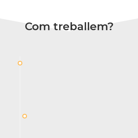
Com treballem?
Diagnòstic
Objectius, pressupost, terminis
Pla d'acció
Fites i documents