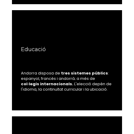
Educació
Andorra disposa de
tres sistemes públics
:
espanyol, francès i andorrà; a més de
col·legis internacionals.
L'elecció depèn de
l'idioma, la continuïtat curricular i la ubicació.