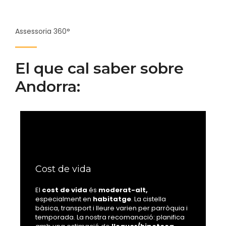
Assessoria 360°
El que cal saber sobre
Andorra:
Cost de vida
El
cost de vida
és
moderat-alt,
especialment en
habitatge
. La cistella
bàsica, transport i lleure varien per parròquia i
temporada. La nostra recomanació: planifica