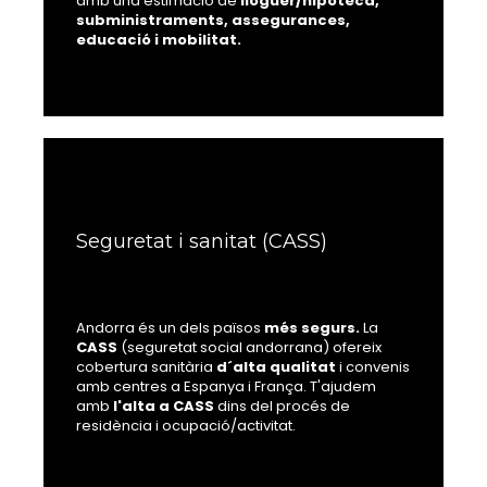
amb una estimació de
lloguer/hipoteca,
subministraments, assegurances,
educació i mobilitat.
Seguretat i sanitat (CASS)
Andorra és un dels països
més segurs.
La
CASS
(seguretat social andorrana) ofereix
cobertura sanitària
d´alta qualitat
i convenis
amb centres a Espanya i França. T'ajudem
amb
l'alta a CASS
dins del procés de
residència i ocupació/activitat.