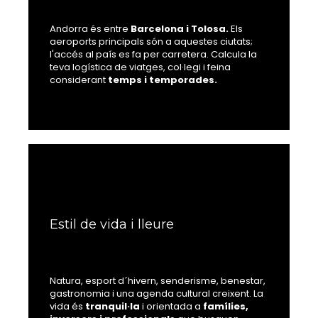
Andorra és entre
Barcelona i Tolosa.
Els
aeroports principals són a aquestes ciutats;
l'accés al país es fa per carretera. Calcula la
teva logística de viatges, col·legi i feina
considerant
temps i temporades.
Estil de vida i lleure
Natura, esport d´hivern, senderisme, benestar,
gastronomia i una agenda cultural creixent. La
vida és
tranquil·la
i orientada a
famílies,