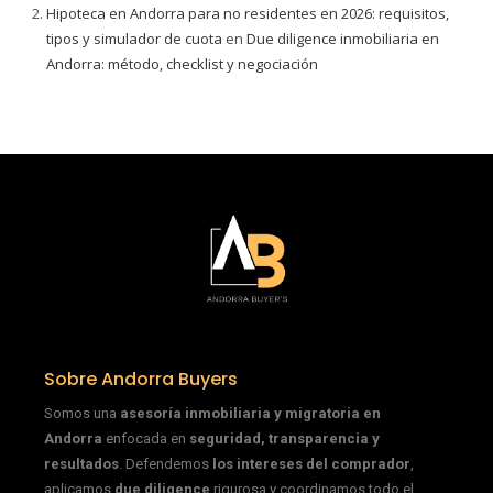
Hipoteca en Andorra para no residentes en 2026: requisitos,
tipos y simulador de cuota
en
Due diligence inmobiliaria en
Andorra: método, checklist y negociación
Sobre Andorra Buyers
Somos una
asesoría inmobiliaria y migratoria en
Andorra
enfocada en
seguridad, transparencia y
resultados
. Defendemos
los intereses del comprador
,
aplicamos
due diligence
rigurosa y coordinamos todo el