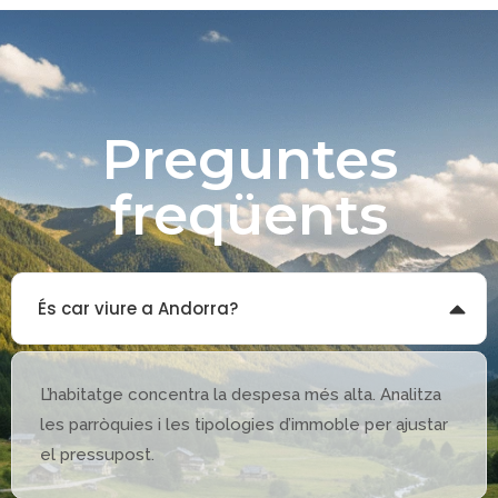
Preguntes
freqüents
És car viure a Andorra?
L’habitatge
concentra
la
despesa
més
alta.
Analitza
les
parròquies
i
les
tipologies
d’immoble
per
ajustar
el
pressupost.