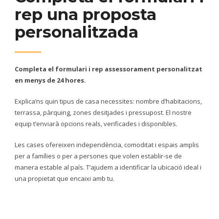
rep una proposta
personalitzada
Completa
el
formulari
i
rep
assessorament
personalitzat
en
menys
de
24
hores.
Explica’ns
quin
tipus
de
casa
necessites:
nombre
d’habitacions,
terrassa,
pàrquing,
zones
desitjades
i
pressupost.
El
nostre
equip
t’enviarà
opcions
reals,
verificades
i
disponibles.
Les
cases
ofereixen
independència,
comoditat
i
espais
amplis
per
a
famílies
o
per
a
persones
que
volen
establir-
se
de
manera
estable
al
país.
T’ajudem
a
identificar
la
ubicació
ideal
i
una
propietat
que
encaixi
amb
tu.