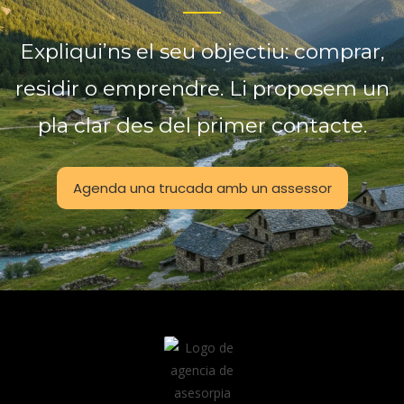
Expliqui’ns
el
seu
objectiu:
comprar,
residir
o
emprendre.
Li
proposem
un
pla
clar
des
del
primer
contacte.
Agenda una trucada amb un assessor